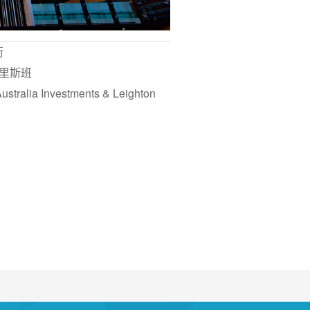
街
布里斯班
alia Investments & Leighton