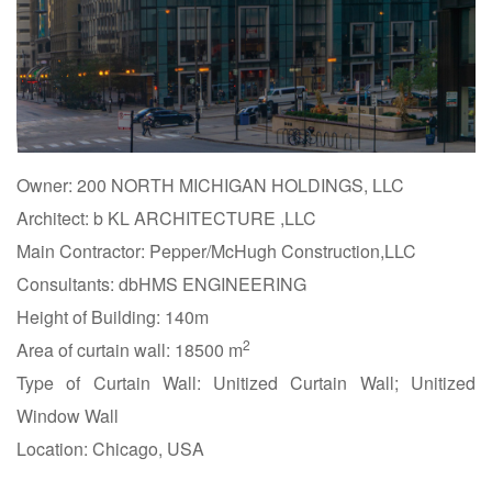
Owner: 200 NORTH MICHIGAN HOLDINGS, LLC
Architect: b KL ARCHITECTURE ,LLC
Main Contractor: Pepper/McHugh Construction,LLC
Consultants: dbHMS ENGINEERING
Height of Building: 140m
2
Area of curtain wall: 18500 m
Type of Curtain Wall: Unitized Curtain Wall; Unitized
Window Wall
Location: Chicago, USA